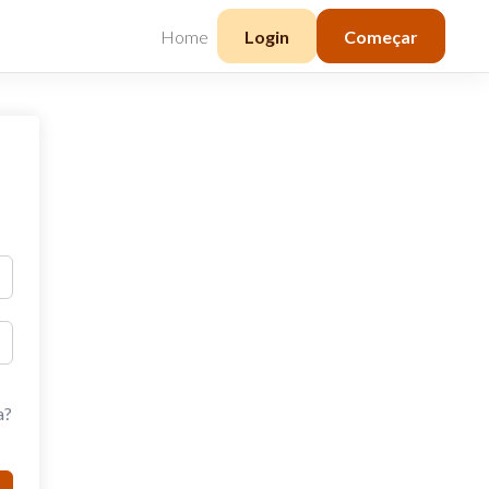
Home
Login
Começar
a?