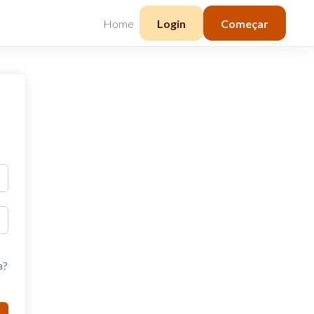
Home
Login
Começar
a?