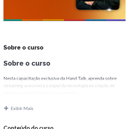
Sobre o curso
Sobre o curso
Nesta capacitação exclusiva da Hand Talk, aprenda sobre
streaming acessível e o papel da tecnologia na criação de
eventos mais inclusivos e impactantes.
O que você vai aprender?
Exibir Mais
Aplicação de recursos assistivos no audiovisual.
Conteúdo do curso