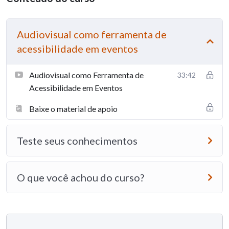
Audiodescrição, tradução simultânea, legendas em tempo real
e mais.
Exemplos práticos para inspirar suas próximas produções.
Audiovisual como ferramenta de
acessibilidade em eventos
Para quem é esse curso?
Audiovisual como Ferramenta de
33:42
Todos os profissionais que desejam entender como a
Acessibilidade em Eventos
tecnologia pode transformar a acessibilidade do seu evento,
por exemplo:
Baixe o material de apoio
Produtores culturais
Organizadores de eventos
Teste seus conhecimentos
Profissionais de RH
Pessoas interessadas no tema!
O que você achou do curso?
Com quem você vai aprender?
Flávio Bona