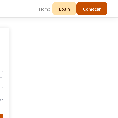
Home
Login
Começar
a?