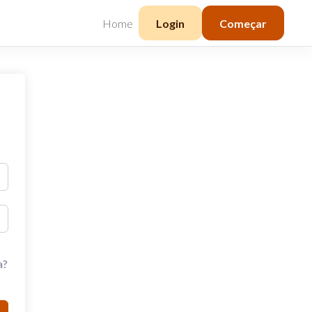
Home
Login
Começar
a?