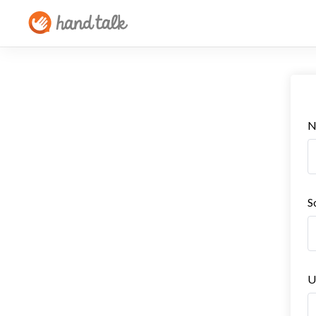
N
S
U