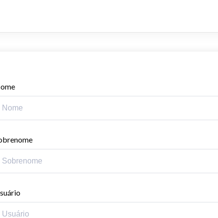
ome
obrenome
suário